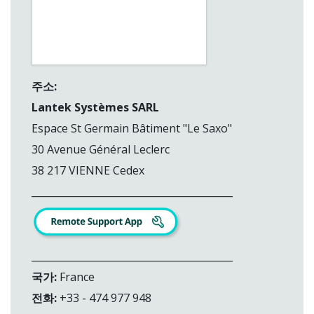
주소:
Lantek Systèmes SARL
Espace St Germain Bâtiment "Le Saxo"
30 Avenue Général Leclerc
38 217 VIENNE Cedex
_________________________________________
_________________________________________
국가:
France
전화:
+33 - 474 977 948