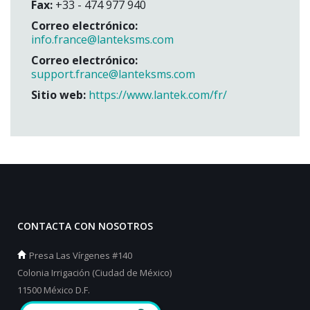
Fax:
+33 - 474 977 940
Correo electrónico:
info.france@lanteksms.com
Correo electrónico:
support.france@lanteksms.com
Sitio web:
https://www.lantek.com/fr/
CONTACTA CON NOSOTROS
Presa Las Vírgenes #140
Colonia Irrigación (Ciudad de México)
11500 México D.F.