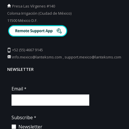
Presa Las Vírgenes #140
Colonia Irrigación (Ciudad de México)
11500 México D.F.
+52 (55) 4667 9145
info.mexico@lanteksms.com
,
support.mexico@lanteksms.com
NEWSLETTER