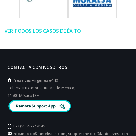
VER TODOS LOS CASOS DE ÉXITO
CONTACTA CON NOSOTROS
Presa Las Vírgenes #140
Colonia Irrigación (Ciudad de México)
11500 México D.F.
+52 (55) 4667 9145
info.mexico@lanteksms.com
,
support.mexico@lanteksms.com