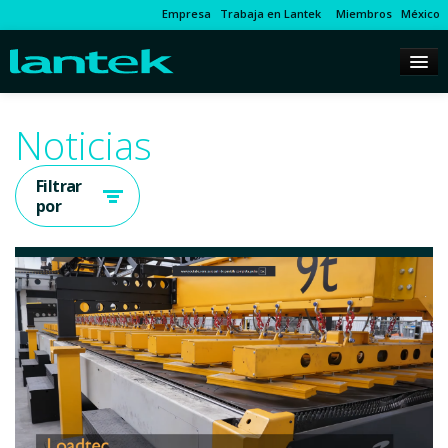
Empresa
Trabaja en Lantek
Miembros
México
Noticias
Filtrar
por