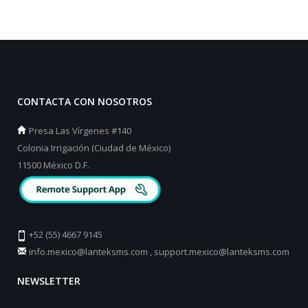
CONTACTA CON NOSOTROS
Presa Las Vírgenes #140
Colonia Irrigación (Ciudad de México)
11500 México D.F.
+52 (55) 4667 9145
info.mexico@lanteksms.com
,
support.mexico@lanteksms.com
NEWSLETTER