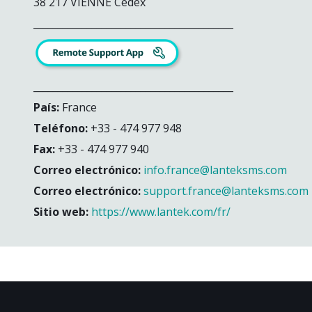
38 217 VIENNE Cedex
_________________________________________
_________________________________________
País:
France
Teléfono:
+33 - 474 977 948
Fax:
+33 - 474 977 940
Correo electrónico:
info.france@lanteksms.com
Correo electrónico:
support.france@lanteksms.com
Sitio web:
https://www.lantek.com/fr/