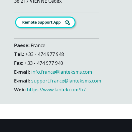
38 217 VIENNE Cedex
_________________________________________
_________________________________________
Paese:
France
Tel.:
+33 - 474 977 948
Fax:
+33 - 474 977 940
E-mail:
info.france@lanteksms.com
E-mail:
support.france@lanteksms.com
Web:
https://www.lantek.com/fr/