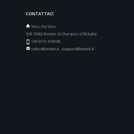
CONTATTACI
Via L. Da Vinci,
6/8 12062 Roreto di Cherasco (CN)-Italia
+39 0172 479208
sales@lantek.it
,
support@lantek.it