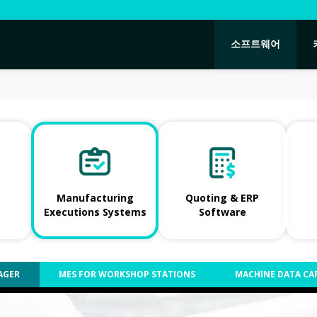
소프트웨어
Manufacturing
Quoting & ERP
Executions Systems
Software
AGER
MES FOR WORKSHOP STATIONS
MACHINE DATA CA