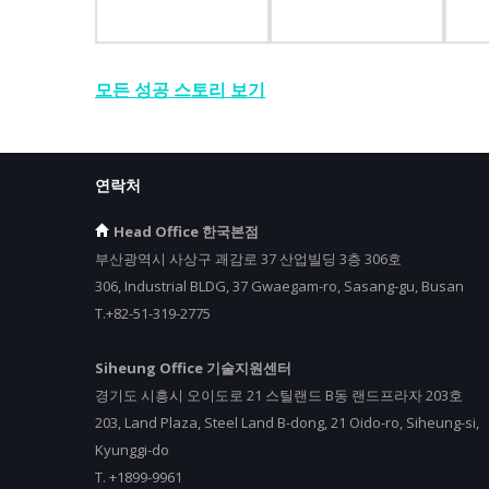
모든 성공 스토리 보기
연락처
Head Office 한국본점
부산광역시 사상구 괘감로 37 산업빌딩 3층 306호
306, Industrial BLDG, 37 Gwaegam-ro, Sasang-gu, Busan
T.+82-51-319-2775
Siheung Office 기술지원센터
경기도 시흥시 오이도로 21 스틸랜드 B동 랜드프라자 203호
203, Land Plaza, Steel Land B-dong, 21 Oido-ro, Siheung-si,
Kyunggi-do
T.
+
1899-9961