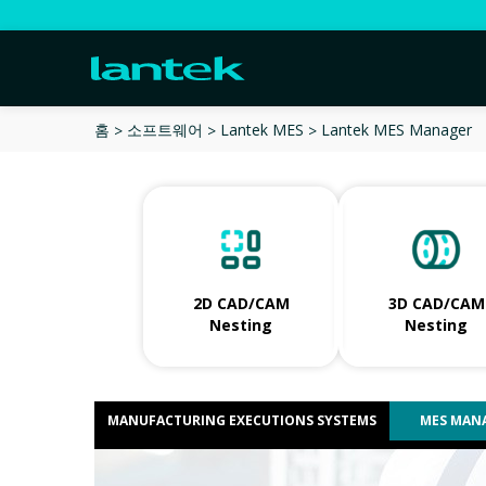
Lantek MES Manager
홈
소프트웨어
Lantek MES
2D CAD/CAM
3D CAD/CAM
Nesting
Nesting
MANUFACTURING EXECUTIONS SYSTEMS
MES MAN