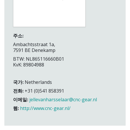
주소:
Ambachtsstraat 1a,
7591 BE Denekamp
BTW: NL865116660B01
KvK: 89804988
국가:
Netherlands
전화:
+31 (0)541 858391
이메일:
jellevanharsselaar@cnc-gear.nl
웹:
http://www.cnc-gear.nl/