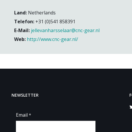
Land:
Netherlands
Telefon:
+31 (0)541 858391
E-Mail:
jellevanharsselaar@cnc-gear.nl
Web:
http://www.cnc-gear.nl/
NEWSLETTER
F