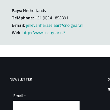
Pays:
Netherlands
Téléphone:
+31 (0)541 858391
E-mail:
jellevanharsselaar@cnc-gear.nl
Web:
http://www.cnc-gear.nl/
NEWSLETTER
S