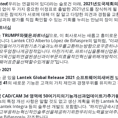
ted
(우리는 연결되어 있다)라는 슬로건 아래,
2021
년도
국제
회의
 없이 두 가지 중요한 이정표로 출발한 2021년도를 장식하게 될 
, 모든 참석자가 서로에 대해 더 잘 알고 다양한 의견과 경험을 
 성과와 평가를 직접 확인할 수 있는 기회를 누리는 만남의 장이 
트너십
는
TRUMPF
와
맺은
파트너십
으로, 이 회사로서는 새롭고 흥미로운
 Lantek CEO Alberto López de Biñaspre의 말처럼,
"
이
파
만들어가기
위한
기초
기술과
노하우를
교환하는
방향으로
꾸준히
나
모두
엄청나게
긍정적입니다
.
마찬가지로
,
파트너십을
통해
산업용
더욱
긴밀히
연결된
생산과
이
부문의
효율적인
혁신을
위해
개방적이
웨어
표준을
선택할
수
있게
될
것
”
입니다.
e 2021
 곧 있을
Lantek Global Release 2021
소프트웨어의
새
버전
발
전
41
의 새로운 기능은 고객의 가치 제안과 경쟁우위를 유지하고
.
및
CAD/CAM 3d
영역에
50
여
가지의
기능
개선과
업데이트가
추가
ytics의 특정 개선 사항은 말할 것도 없고 생산 계획을 위한 Lantek 
antek Integra 등의 솔루션 개발도 포함합니다.
"
하지만
금속
시
고
부응하는
혁신적인
솔루션을
제공하기
위한
우리의
노력을
보여주
de Biñaspre는 강조합니다.