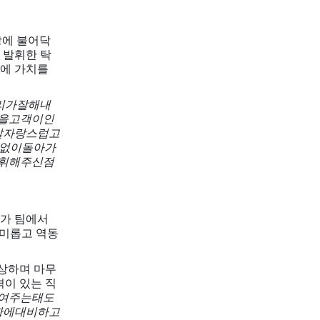
시장에 불어닥
 발휘한 탁
적에 가치를
리가
잘해내
을
고객이
인
말
자랑스럽고
없이
돌아가
휘해주신
점
문가 팀에서
흥미롭고 역동
시상하며 마무
격이 있는 직
여주는
태도
황에
대비하고