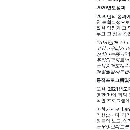
2020
년도
성과
2020년의 성과에
친 불확실성으로
월한 역량과 그
두고 그 점을 강
"2020
년에
2,13
고
있고
우리가
고
정한다는
증거
"
라
우리
팀과
파트너
는
와중에도
계속
에
정말
감사드립
동적
프로그램
및
또한,
2021
년도
행한 10여 회의
적인 프로그램에
마찬가지로, Lan
리했습니다. 이러
원들의 노고, 업
는
무엇보다도
본