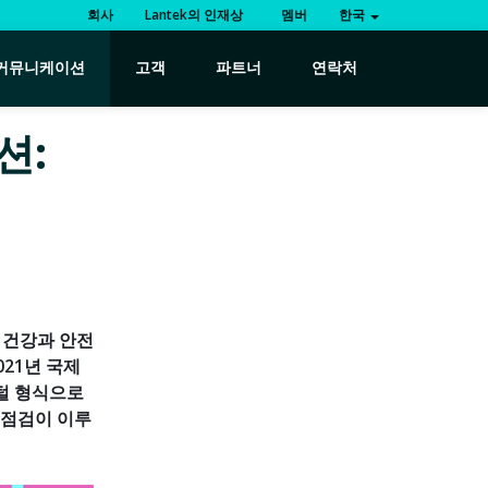
회사
Lantek의 인재상
멤버
한국
커뮤니케이션
고객
파트너
연락처
션:
의 건강과 안전
021년 국제
지털 형식으로
 점검이 이루