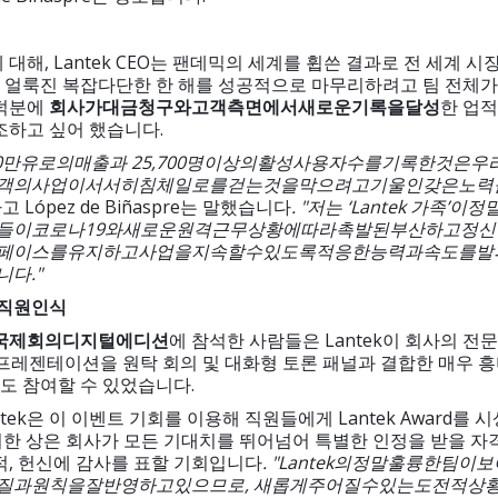
 대해, Lantek CEO는 팬데믹의 세계를 휩쓴 결과로 전 세계 
 얼룩진 복잡다단한 한 해를 성공적으로 마무리하려고 팀 전체가
 덕분에
회사가
대금
청구와
고객
측면에서
새로운
기록을
달성
한 업
조하고 싶어 했습니다.
0
만
유로의
매출과
25,700
명
이상의
활성
사용자
수를
기록한
것은
우
객의
사업이
서서히
침체일로를
걷는
것을
막으려고
기울인
갖은
노력
고 López de Biñaspre는 말했습니다
. "
저는
‘Lantek
가족
’
이
정
들이
코로나
19
와
새로운
원격
근무
상황에
따라
촉발된
부산하고
정신
페이스를
유지하고
사업을
지속할
수
있도록
적응한
능력과
속도를
발
니다
."
직원
인식
국제
회의
디지털
에디션
에 참석한 사람들은 Lantek이 회사의 전
 프레젠테이션을 원탁 회의 및 대화형 토론 패널과 결합한 매우 
도 참여할 수 있었습니다.
tek은 이 이벤트 기회를 이용해 직원들에게 Lantek Award를 
한 상은 회사가 모든 기대치를 뛰어넘어 특별한 인정을 받을 자
적, 헌신에 감사를 표할 기회입니다
. "Lantek
의
정말
훌륭한
팀이
보
질과
원칙을
잘
반영하고
있으므로
,
새롭게
주어질
수
있는
도전적
상