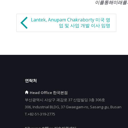
이를
통해
미래를
Lantek, Anupam Chakraborty 미국 영
업 및 사업 개발 이사 임명
연락처
Head Office 한국본점
부산광역시 사상구 괘감로 37 산업빌딩 3층 306호
306, Industrial BLDG, 37 Gwaegam-ro, Sasang-gu, Busan
T.+82-51-319-2775