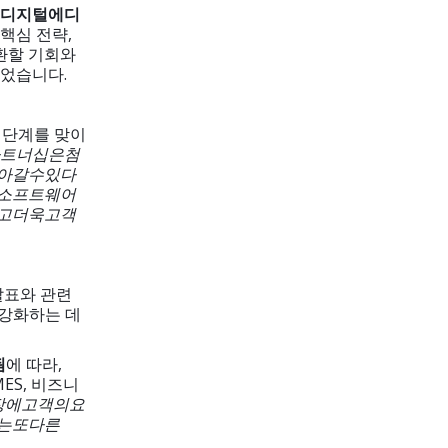
디지털
에디
핵심 전략,
교환할 기회와
되었습니다.
 단계를 맞이
트너십은
첨
아갈
수
있다
소프트웨어
고
더욱
고객
표와 관련
 강화하는 데
됨
에 따라,
MES, 비즈니
장에
고객의
요
는
또
다른