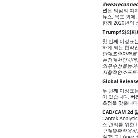
#weareconnec
션
은 의심의 여지
뉴스, 목표 외에
함께 2020년의
Trumpf
와의
파
첫 번째 이정표
하게 되는 협약입니다.
단
제조의
미래를
는
점에서
양사에
의
우수성을
높여
지향적인
소프트
Global Releas
두 번째 이정표는
이 있습니다.
버
초점을 맞춥니다
CAD/CAM 2d
Lantek Anal
스 관리를 위한 L
구에
맞춰
적응하
예
"
라고 López 