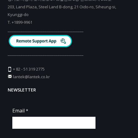
203, Land Plaza, Steel Land B-dong, 21 Oido-ro, Siheung-si,
Kyunggi-do
T.
+
1899-9961
_________________________________________
_________________________________________
+ 82 - 51 319 2775
lantek@lantek.co.kr
NEWSLETTER