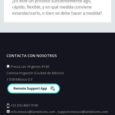
¿Es este un proceso suficientemente ágil,
rápido, flexible, y en qué medida conviene
estandarizarlo, o bien se debe hacer a medida?
CONTACTA CON NOSOTROS
Presa Las Vírgenes #140
Colonia Irrigación (Ciudad de México)
11500 México D.F.
+52 (55) 4667 9145
info.mexico@lanteksms.com
,
support.mexico@lanteksms.com