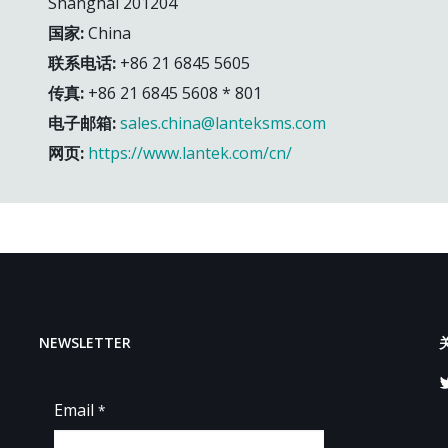
Shanghai 201204
国家:
China
联系电话:
+86 21 6845 5605
传真:
+86 21 6845 5608 * 801
电子邮箱:
sales.china@lanteksms.com
网页:
https://www.lantek.com/cn/
NEWSLETTER