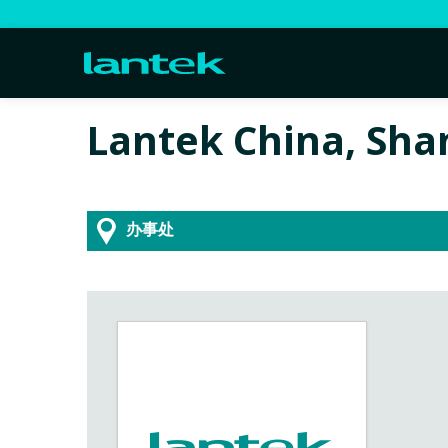
Lantek China, Sha
办事处