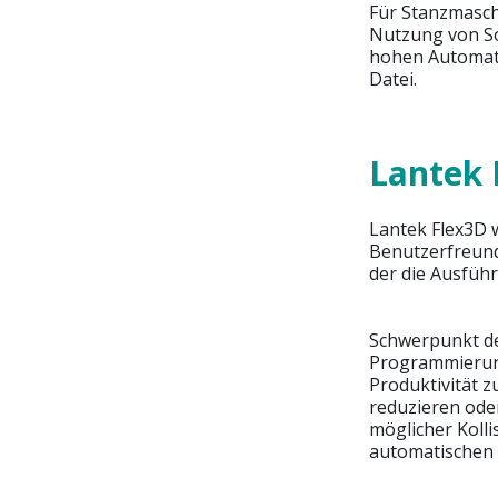
Für Stanzmasch
Nutzung von So
hohen Automati
Datei.
Lantek 
Lantek Flex3D 
Benutzerfreundl
der die Ausfüh
Schwerpunkt der
Programmierung 
Produktivität z
reduzieren ode
möglicher Koll
automatischen 