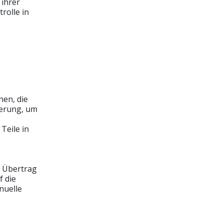
 ihrer
rolle in
en, die
ierung, um
Teile in
n Übertrag
f die
nuelle