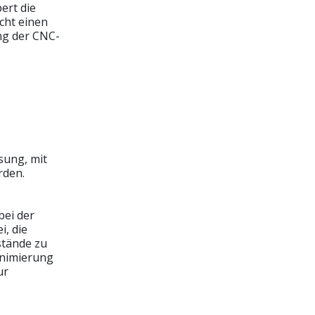
ert die
cht einen
ng der CNC-
sung, mit
rden.
bei der
i, die
stände zu
inimierung
ur