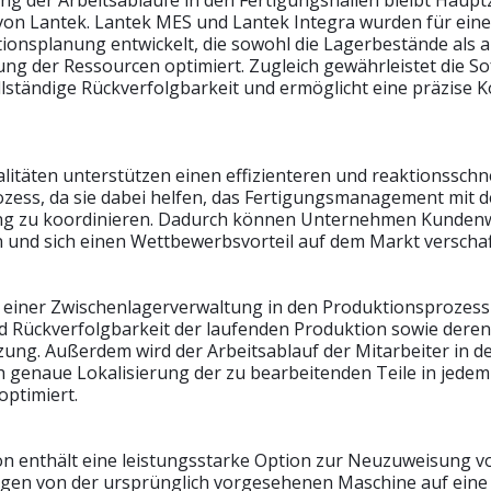
on Lantek. Lantek MES und Lantek Integra wurden für eine
tionsplanung entwickelt, die sowohl die Lagerbestände als a
ung der Ressourcen optimiert. Zugleich gewährleistet die S
ollständige Rückverfolgbarkeit und ermöglicht eine präzise K
litäten unterstützen einen effizienteren und reaktionsschn
zess, da sie dabei helfen, das Fertigungsmanagement mit d
ng zu koordinieren. Dadurch können Unternehmen Kunde
en und sich einen Wettbewerbsvorteil auf dem Markt verschaf
 einer Zwischenlagerverwaltung in den Produktionsprozess
nd Rückverfolgbarkeit der laufenden Produktion sowie deren
ung. Außerdem wird der Arbeitsablauf der Mitarbeiter in d
h genaue Lokalisierung der zu bearbeitenden Teile in jedem
optimiert.
on enthält eine leistungsstarke Option zur Neuzuweisung v
gen von der ursprünglich vorgesehenen Maschine auf eine 