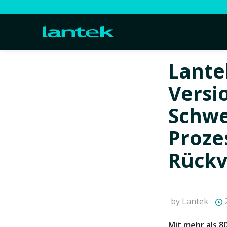
Lante
Versi
Schw
Proze
Rückv
by Lantek
2
Mit mehr als 8