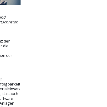
 und
tschritten
nz der
r die
men der
uf
folgbarkeit
erialeinsatz
, das auch
Software
 Anlagen