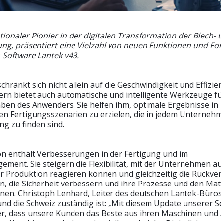
tionaler Pionier in der digitalen Transformation der Blech-
ng, präsentiert eine Vielzahl von neuen Funktionen und For
 Software Lantek v43.
hränkt sich nicht allein auf die Geschwindigkeit und Effizie
ern bietet auch automatische und intelligente Werkzeuge fü
aben des Anwenders. Sie helfen ihm, optimale Ergebnisse in
hen Fertigungsszenarien zu erzielen, die in jedem Unterneh
g zu finden sind.
on enthält Verbesserungen in der Fertigung und im
ent. Sie steigern die Flexibilität, mit der Unternehmen a
r Produktion reagieren können und gleichzeitig die Rückver
en, die Sicherheit verbessern und ihre Prozesse und den Mat
nen. Christoph Lenhard, Leiter des deutschen Lantek-Büros
und die Schweiz zuständig ist: „Mit diesem Update unserer 
cher, dass unsere Kunden das Beste aus ihren Maschinen und