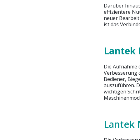
Darüber hinaus
effizientere Nu
neuer Bearbeit
ist das Verbin
Lantek
Die Aufnahme di
Verbesserung d
Bediener, Bieg
auszuführen. D
wichtigen Schri
Maschinenmodel
Lantek
Die Verbesserun