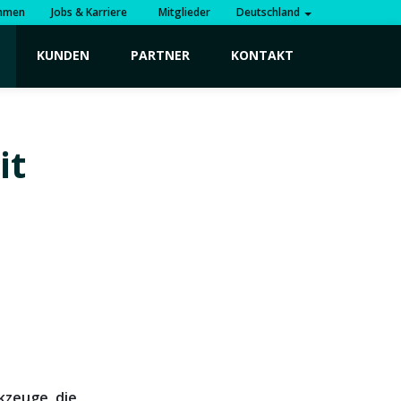
hmen
Jobs & Karriere
Mitglieder
Deutschland
KUNDEN
PARTNER
KONTAKT
it
d
kzeuge, die