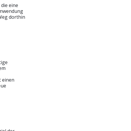
die eine
e Anwendung
Weg dorthin
tige
dem
t einen
eue
iel der