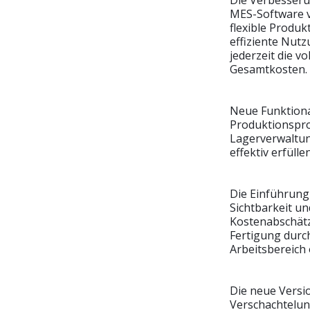
MES-Software v
flexible Produk
effiziente Nutz
jederzeit die v
Gesamtkosten.
Neue Funktiona
Produktionspro
Lagerverwaltu
effektiv erfüll
Die Einführung
Sichtbarkeit u
Kostenabschätz
Fertigung durc
Arbeitsbereich 
Die neue Versi
Verschachtelun