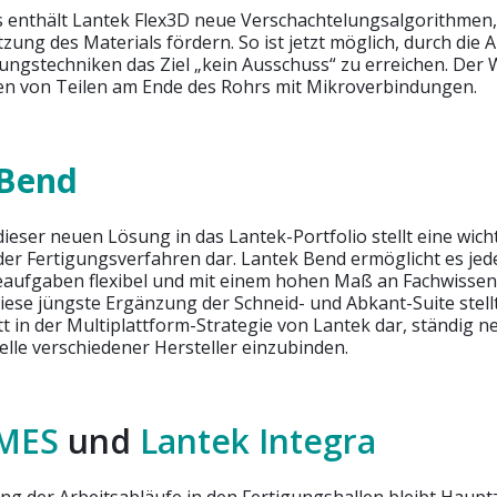
 enthält Lantek Flex3D neue Verschachtelungsalgorithmen, 
tzung des Materials fördern. So ist jetzt möglich, durch di
ungstechniken das Ziel „kein Ausschuss“ zu erreichen. Der 
den von Teilen am Ende des Rohrs mit Mikroverbindungen.
 Bend
eser neuen Lösung in das Lantek-Portfolio stellt eine wich
er Fertigungsverfahren dar. Lantek Bend ermöglicht es je
eaufgaben flexibel und mit einem hohen Maß an Fachwissen
iese jüngste Ergänzung der Schneid- und Abkant-Suite stell
tt in der Multiplattform-Strategie von Lantek dar, ständig n
le verschiedener Hersteller einzubinden.
 MES
und
Lantek Integra
g der Arbeitsabläufe in den Fertigungshallen bleibt Hauptz