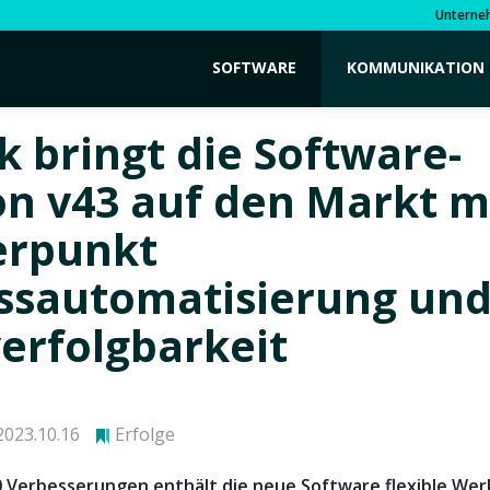
Unterne
SOFTWARE
KOMMUNIKATION
k bringt die Software-
on v43 auf den Markt m
erpunkt
ssautomatisierung un
erfolgbarkeit
023.10.16
Erfolge
0 Verbesserungen enthält die neue Software flexible Wer