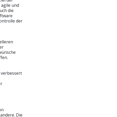
 agile und
uch die
oftware
ontrolle der
elleren
er
nwünsche
fen.
 verbessert
er
on
andere. Die