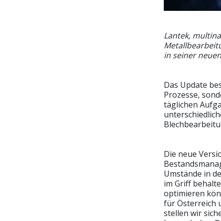
Lantek, multina
Metallbearbeitu
in seiner neuen
Das Update besc
Prozesse, sond
täglichen Aufg
unterschiedlic
Blechbearbeitun
Die neue Versi
Bestandsmanagem
Umstände in de
im Griff behalt
optimieren kön
für Österreich 
stellen wir si