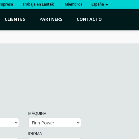
mpresa
Trabaja en Lantek
Miembros
España
CLIENTES
PARTNERS
CONTACTO
:
MÁQUINA
IDIOMA