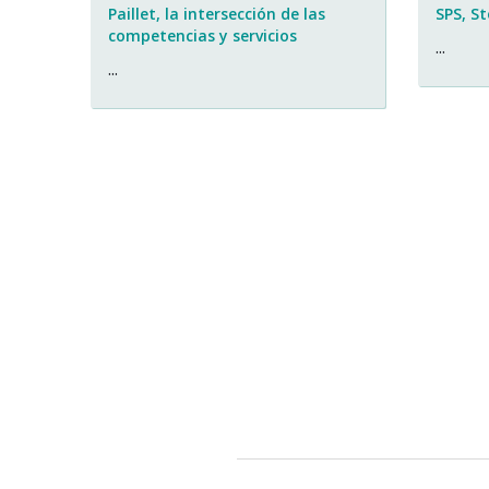
Paillet, la intersección de las
SPS, S
competencias y servicios
...
...