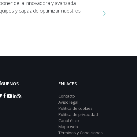
sponer de la innovadora y avanzada
›
quipos y capaz de optimizar nuestros
ÍGUENOS
ENLACES
Contacto
Aviso legal
Política de cookies
Política de privacidad
Canal ético
Mapa web
Términos y Condiciones