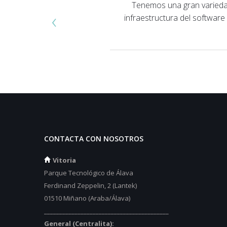
Tenemos una gran variedad
‹
infraestructura del softwar
CONTACTA CON NOSOTROS
Vitoria
Parque Tecnológico de Álava
Ferdinand Zeppelin, 2 (Lantek)
01510 Miñano (Araba/Álava)
_________________________________________
General (Centralita):