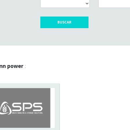
inn power
: