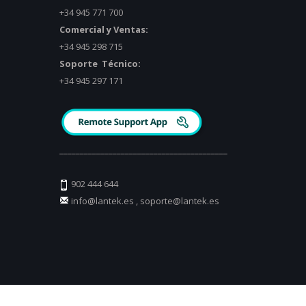
+34 945 771 700
Comercial y Ventas:
+34 945 298 715
Soporte Técnico:
+34 945 297 171
_________________________________________
902 444 644
info@lantek.es
,
soporte@lantek.es