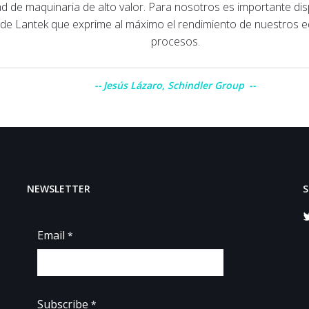
 de maquinaria de alto valor. Para nosotros es importante di
e de Lantek que exprime al máximo el rendimiento de nuestros e
procesos.
Jesús Lázaro, Schindler Group
NEWSLETTER
S