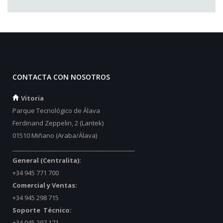
CONTACTA CON NOSOTROS
Vitoria
Parque Tecnológico de Álava
Ferdinand Zeppelin, 2 (Lantek)
01510 Miñano (Araba/Álava)
_________________________________________
General (Centralita):
+34 945 771 700
Comercial y Ventas:
+34 945 298 715
Soporte Técnico:
+34 945 297 171