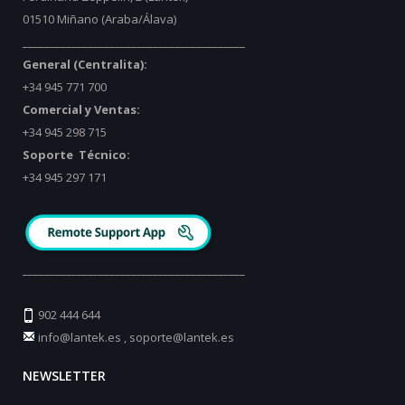
01510 Miñano (Araba/Álava)
_________________________________________
General (Centralita):
+34 945 771 700
Comercial y Ventas:
+34 945 298 715
Soporte Técnico:
+34 945 297 171
_________________________________________
902 444 644
info@lantek.es
,
soporte@lantek.es
NEWSLETTER