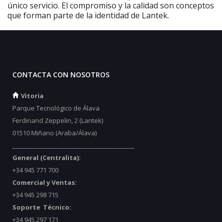
único servicio. El compromiso y la calidad son conceptos
que forman parte de la identidad de Lantek.
CONTACTA CON NOSOTROS
Vitoria
Parque Tecnológico de Álava
Ferdinand Zeppelin, 2 (Lantek)
01510 Miñano (Araba/Álava)
_________________________________________
General (Centralita):
+34 945 771 700
Comercial y Ventas:
+34 945 298 715
Soporte Técnico:
+34 945 297 171