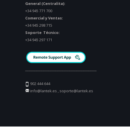
General (Centralita):
+34 945 771 700
Comercial y Ventas:
+34 945 298 715
Soporte Técnico:
+34 945 297 171
_________________________________________
902 444 644
info@lantek.es
,
soporte@lantek.es