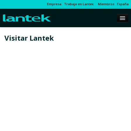
Empresa
Trabaja en Lantek
Miembros
España
Visitar Lantek