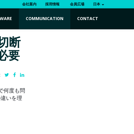
会社案内
採用情報
会員広場
日本
TWARE
COMMUNICATION
CONTACT
の切断
必要
:
で何度も問
の違いを理