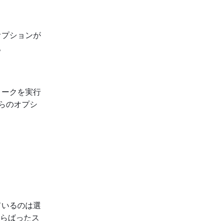
オプションが
。
ロークを実行
らのオプシ
ているのは選
散らばったス