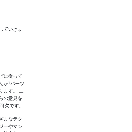
していきま
ピに従って
んか?パーツ
ります。 工
らの意見を
不可欠です。
ざまなテク
ジーやマシ