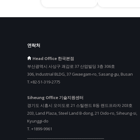
연락처
Head Office 한국본점
부산광역시 사상구 괘감로 37 산업빌딩 3층 306호
306, Industrial BLDG, 37 Gwaegam-ro, Sasang-gu, Busan
T.+82-51-319-2775
Siheung Office 기술지원센터
경기도 시흥시 오이도로 21 스틸랜드 B동 랜드프라자 203호
203, Land Plaza, Steel Land B-dong, 21 Oido-ro, Siheung-si,
Kyunggi-do
T.
+
1899-9961
_________________________________________