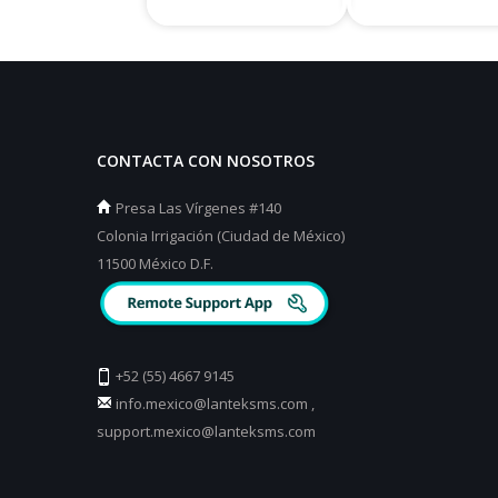
CONTACTA CON NOSOTROS
Presa Las Vírgenes #140
Colonia Irrigación (Ciudad de México)
11500 México D.F.
+52 (55) 4667 9145
info.mexico@lanteksms.com
,
support.mexico@lanteksms.com