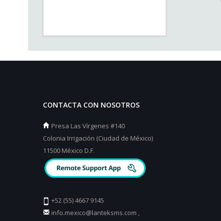
CONTACTA CON NOSOTROS
Presa Las Vírgenes #140
Colonia Irrigación (Ciudad de México)
11500 México D.F.
+52 (55) 4667 9145
info.mexico@lanteksms.com
,