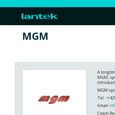
MGM
A longti
MGM, spol
introduc
MGM spol.
Tel. : +4
Email:
in
Czech Re