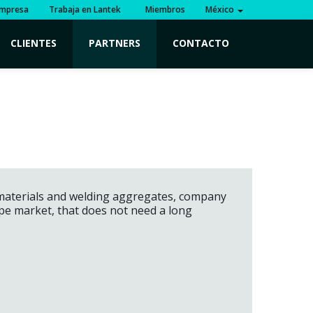
mpresa
Trabaja en Lantek
Miembros
México
CLIENTES
PARTNERS
CONTACTO
 materials and welding aggregates, company
ope market, that does not need a long