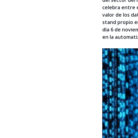
del sector del 
celebra entre 
valor de los d
stand propio en
día 6 de noviem
en la automatiz