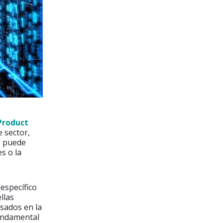
 Product
e sector,
e puede
s o la
específico
llas
sados en la
fundamental