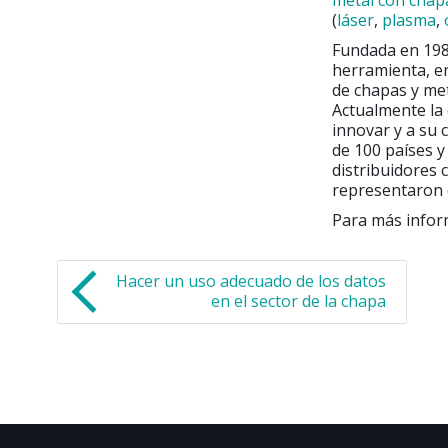
metal con chapa
(
láser
,
plasma
,
Fundada en 198
herramienta, en
de chapas y met
Actualmente la 
innovar y a su 
de 100 países y
distribuidores 
representaron 
Para más inform
Hacer un uso adecuado de los datos
en el sector de la chapa