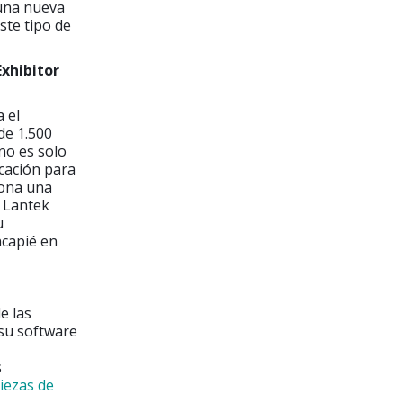
 una nueva
ste tipo de
Exhibitor
a el
de 1.500
 no es solo
cación para
iona una
, Lantek
u
ncapié en
e las
 su software
s
iezas de