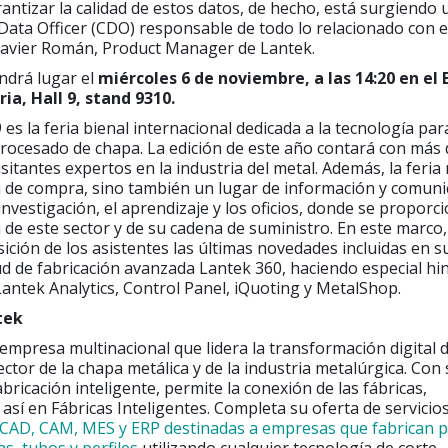
rantizar la calidad de estos datos, de hecho, está surgiendo
f Data Officer (CDO) responsable de todo lo relacionado con e
 Javier Román, Product Manager de Lantek.
ndrá lugar el
miércoles 6 de noviembre, a las 14:20 en el 
ia, Hall 9, stand 9310.
es la feria bienal internacional dedicada a la tecnología par
rocesado de chapa. La edición de este año contará con más 
sitantes expertos en la industria del metal. Además, la feria
 de compra, sino también un lugar de información y comuni
 investigación, el aprendizaje y los oficios, donde se proporc
 de este sector y de su cadena de suministro. En este marco
ición de los asistentes las últimas novedades incluidas en s
d de fabricación avanzada Lantek 360, haciendo especial hi
Lantek Analytics, Control Panel, iQuoting y MetalShop.
tek
empresa multinacional que lidera la transformación digital d
ctor de la chapa metálica y de la industria metalúrgica. Con
bricación inteligente, permite la conexión de las fábricas,
 así en Fábricas Inteligentes. Completa su oferta de servicio
 CAD, CAM, MES y ERP destinadas a empresas que fabrican p