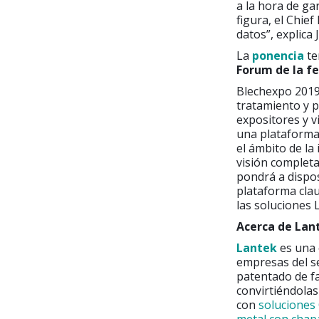
a la hora de ga
figura, el Chie
datos”, explica
La
ponencia
te
Forum de la fer
Blechexpo 2019 
tratamiento y p
expositores y vi
una plataforma
el ámbito de la
visión completa
pondrá a dispos
plataforma clau
las soluciones 
Acerca de Lan
Lantek
es una 
empresas del se
patentado de fa
convirtiéndolas
con
soluciones