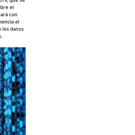
019, que se
bre el
tará con
nencia el
e los datos
s.