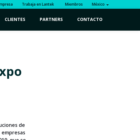
mpresa
Trabaja en Lantek
Miembros
México
CLIENTES
PARTNERS
CONTACTO
expo
luciones de
s empresas