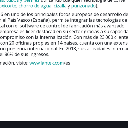
s, tubos y perfiles
utilizando cualquier tecnología de corte
oxicorte
,
chorro de agua
,
cizalla
y
punzonado
).
6 en uno de los principales focos europeos de desarrollo d
 el País Vasco (España), permite integrar las tecnologías d
al con el software de control de fabricación más avanzado.
empresa es líder destacad en su sector gracias a su capacid
compromiso con la internalización. Con más de 23.000 client
 con 20 oficinas propias en 14 países, cuenta con una extens
con presencia internacional. En 2018, sus actividades interna
el 86% de sus ingresos.
ación, visite:
www.lantek.com
/es