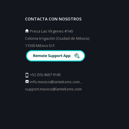
CONTACTA CON NOSOTROS
Presa Las Vírgenes #140
Colonia Irrigación (Ciudad de México)
11500 México D.F.
+52 (55) 4667 9145
info.mexico@lanteksms.com
,
support.mexico@lanteksms.com