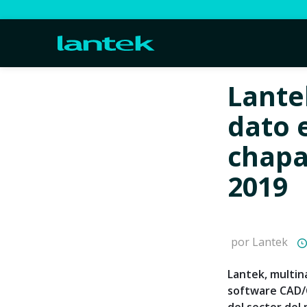
Lantek
dato 
chapa
2019
por Lantek
Lantek, multin
software CAD/C