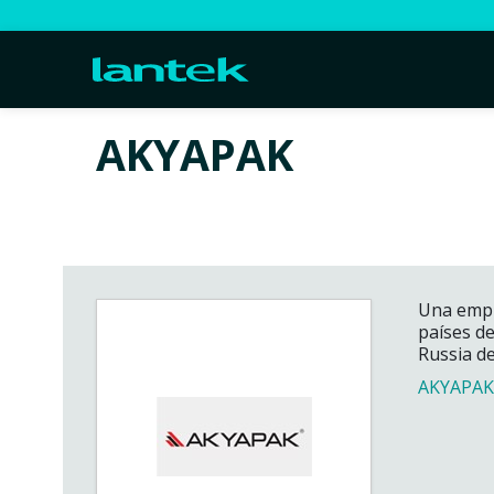
AKYAPAK
Una empr
países d
Russia d
AKYAPA