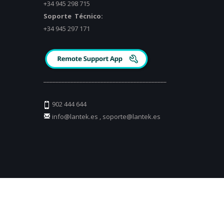
+34 945 298 715
Soporte Técnico:
+34 945 297 171
_________________________________________
902 444 644
info@lantek.es
,
soporte@lantek.es