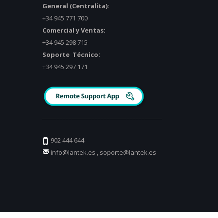
General (Centralita):
+34 945 771 700
Comercial y Ventas:
+34 945 298 715
Soporte Técnico:
+34 945 297 171
_________________________________________
902 444 644
info@lantek.es
,
soporte@lantek.es