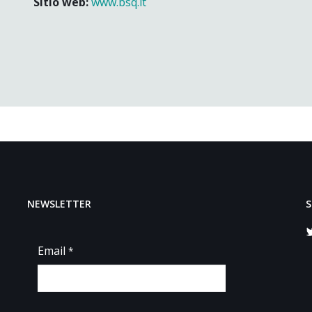
Sitio web:
www.bsq.lt
NEWSLETTER
S