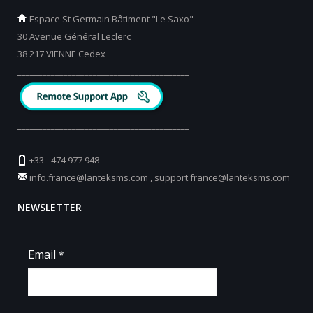
Espace St Germain Bâtiment "Le Saxo"
30 Avenue Général Leclerc
38 217 VIENNE Cedex
_________________________________________
_________________________________________
+33 - 474 977 948
info.france@lanteksms.com
,
support.france@lanteksms.com
NEWSLETTER