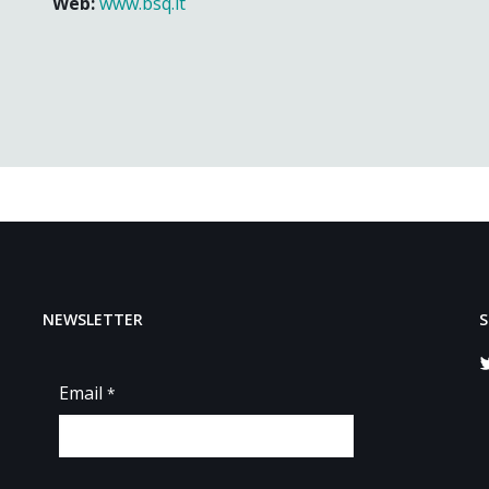
Web:
www.bsq.lt
NEWSLETTER
S