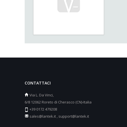
CONTATTACI
Via L. Da Vinci,
6/8 12062 Roreto di Cherasco (CN)-Italia
+39 0172 479208
sales@lantek.it
,
support@lantek.it