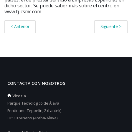
dicho sector. Se puede saber más sobre el centro en
www.tj-csmc.com
< Anterior
Siguiente >
CONTACTA CON NOSOTROS
Vitoria
Parque Tecnológico de Álava
Ferdinand Zeppelin, 2 (Lantek)
01510 Miñano (Araba/Álava)
_________________________________________