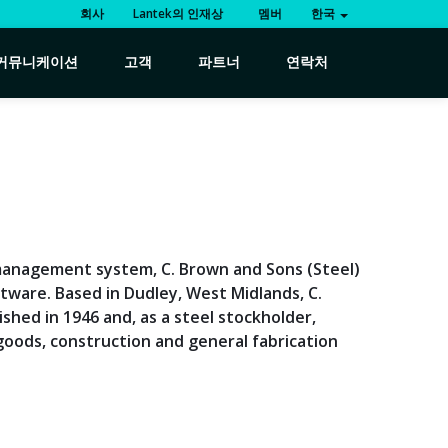
회사
Lantek의 인재상
멤버
한국
커뮤니케이션
고객
파트너
연락처
management system, C. Brown and Sons (Steel)
tware. Based in Dudley, West Midlands, C.
shed in 1946 and, as a steel stockholder,
 goods, construction and general fabrication