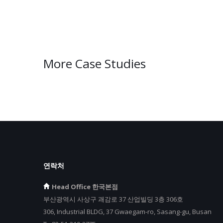
More Case Studies
연락처
Head Office 한국본점
부산광역시 사상구 괘감로 37 산업빌딩 3층 306호
306, Industrial BLDG, 37 Gwaegam-ro, Sasang-gu, Busan