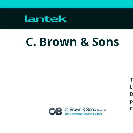
C. Brown & Sons
T
L
B
p
m