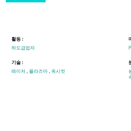
활동 :
하도급업자
P
기술 :
레이저
,
플라즈마
,
옥시컷