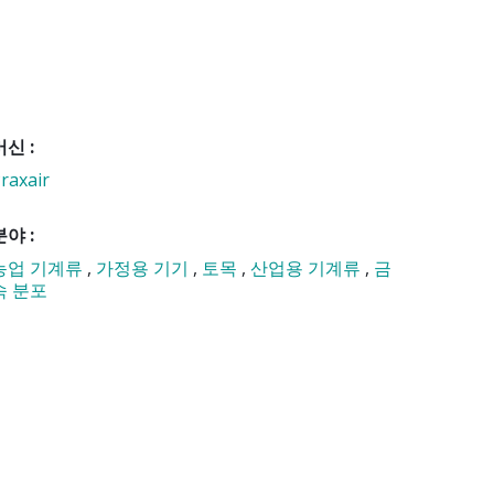
머신 :
raxair
분야 :
농업 기계류
,
가정용 기기
,
토목
,
산업용 기계류
,
금
속 분포