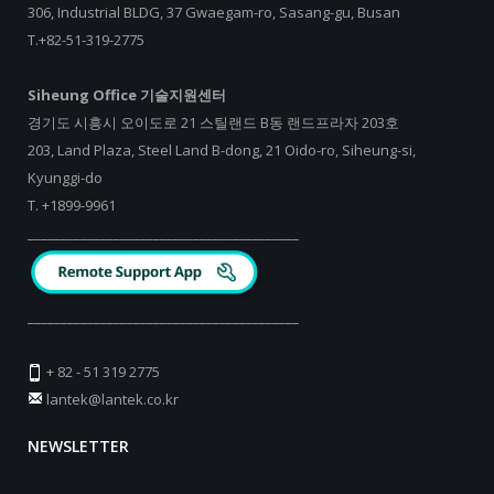
306, Industrial BLDG, 37 Gwaegam-ro, Sasang-gu, Busan
T.+82-51-319-2775
Siheung Office 기술지원센터
경기도 시흥시 오이도로 21 스틸랜드 B동 랜드프라자 203호
203, Land Plaza, Steel Land B-dong, 21 Oido-ro, Siheung-si,
Kyunggi-do
T.
+
1899-9961
_________________________________________
_________________________________________
+ 82 - 51 319 2775
lantek@lantek.co.kr
NEWSLETTER