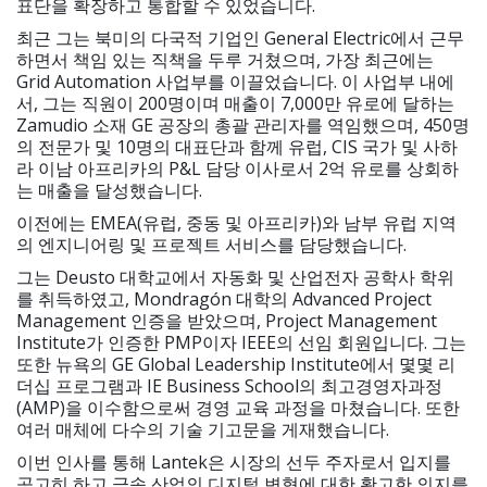
표단을 확장하고 통합할 수 있었습니다.
최근 그는 북미의 다국적 기업인 General Electric에서 근무
하면서 책임 있는 직책을 두루 거쳤으며, 가장 최근에는
Grid Automation 사업부를 이끌었습니다. 이 사업부 내에
서, 그는 직원이 200명이며 매출이 7,000만 유로에 달하는
Zamudio 소재 GE 공장의 총괄 관리자를 역임했으며, 450명
의 전문가 및 10명의 대표단과 함께 유럽, CIS 국가 및 사하
라 이남 아프리카의 P&L 담당 이사로서 2억 유로를 상회하
는 매출을 달성했습니다.
이전에는 EMEA(유럽, 중동 및 아프리카)와 남부 유럽 지역
의 엔지니어링 및 프로젝트 서비스를 담당했습니다.
그는 Deusto 대학교에서 자동화 및 산업전자 공학사 학위
를 취득하였고, Mondragón 대학의 Advanced Project
Management 인증을 받았으며, Project Management
Institute가 인증한 PMP이자 IEEE의 선임 회원입니다. 그는
또한 뉴욕의 GE Global Leadership Institute에서 몇몇 리
더십 프로그램과 IE Business School의 최고경영자과정
(AMP)을 이수함으로써 경영 교육 과정을 마쳤습니다. 또한
여러 매체에 다수의 기술 기고문을 게재했습니다.
이번 인사를 통해 Lantek은 시장의 선두 주자로서 입지를
공고히 하고 금속 산업의 디지털 변혁에 대한 확고한 의지를