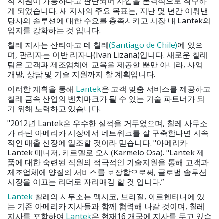
적 지원이 가능하다고 판단되어 사업을 본격적으로 착수하
게 되었습니다. 새 지사의 주요 목표는, 지난 몇 년간 이뤄낸
당사의 솔루션에 대한 수요를 충족시키고 시장 내 Lantek의
입지를 강화하는 것 입니다.
칠레 지사는 산티아고 데 칠레
(Santiago de Chile)
에 있으
며, 관리자는 이반 리자나(Ivan Lizana)입니다. 새로운 칠레
팀은 고객과 제조업체에 교육을 제공할 뿐만 아니라, 사업
개발, 상담 및 기술 지원까지 할 계획입니다.
이러한 계획을 통해
Lantek
은 고객 맞춤 서비스를 제공하고
칠레 금속 산업의 벤치마크가 될 수 있는 기술 파트너가 되
기 위해 노력하고 있습니다.
"2012년 Lantek은 우수한 실적을 거두었으며, 칠레 사무소
가 라틴 아메리카 시장에서 네트워크를 잘 구축한다면 지속
적인 매출 신장에 일조할 것이라 믿습니다. "아메리카
Lantek 매니저, 카르멜로 오사(Karmelo Osa). "Lantek 제
품에 대한 숙련된 직원의 적극적인 기술지원을 통해 고객과
제조업체에 양질의 서비스를 보장함으로써, 글로벌 솔루션
시장을 이끄는 리더로 자리매김 할 것 입니다.”
Lantek
칠레의 사무소는 멕시코, 브라질, 아르헨티나에 있
는 기존 아메리카 지사들과 함께 협력해 나갈 것이며, 칠레
지사를 포함하여
Lantek
은 현재16 개국에 지사를 두고 있습