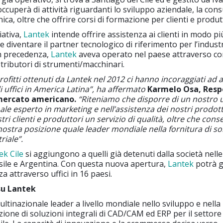
ccuperà di attività riguardanti lo sviluppo aziendale, la con
nica, oltre che offrire corsi di formazione per clienti e produt
iativa,
Lantek
intende offrire assistenza ai clienti in modo pi
 diventare il partner tecnologico di riferimento per l’industr
 In precedenza,
Lantek
aveva operato nel paese attraverso con
stributori di strumenti/macchinari.
profitti ottenuti da Lantek nel 2012 ci hanno incoraggiati ad
i uffici in America Latina”, ha affermato
Karmelo Osa, Resp
 mercato americano.
“Riteniamo che disporre di un nostro uf
nale esperto in marketing e nell’assistenza dei nostri prodott
tri clienti e produttori un servizio di qualità, oltre che conse
nostra posizione quale leader mondiale nella fornitura di so
riale”.
ek Cile
si aggiungono a quelli già detenuti dalla società nell
sile e Argentina. Con questa nuova apertura,
Lantek
potrà g
a attraverso uffici in 16 paesi.
su Lantek
ltinazionale leader a livello mondiale nello sviluppo e nella
ione di soluzioni integrali di CAD/CAM ed ERP per il settore 