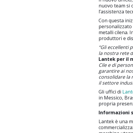
nuovo team si o
l’assistenza tec
Con questa iniz
personalizzato e
metalli cilena.
produttori e di
“Gli eccellenti 
la nostra rete d
Lantek per il
Cile e di perso
garantire ai nos
consolidare la 
il settore indust
Gli uffici di
Lant
in Messico, Bra
propria presenz
Informazioni 
Lantek è una mu
commercializzaz