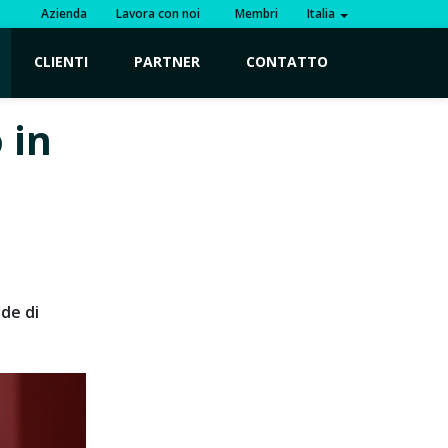
Azienda
Lavora con noi
Membri
Italia
CLIENTI
PARTNER
CONTATTO
 in
ede di