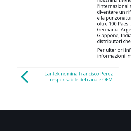
macchina utensi
l’internazional
diventare un ri
e la punzonatura
oltre 100 Paesi,
Germania, Argen
Giappone, India
distributori ch
Per ulteriori in
informazioni in
Lantek nomina Francisco Perez
responsabile del canale OEM