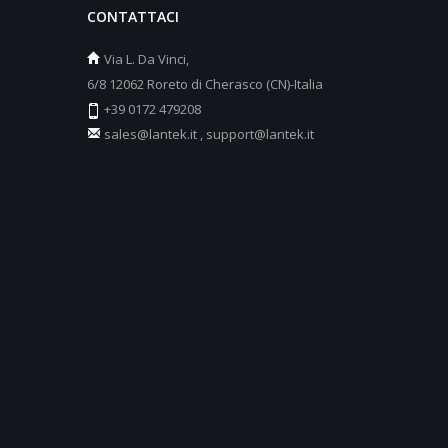
CONTATTACI
Via L. Da Vinci,
6/8 12062 Roreto di Cherasco (CN)-Italia
+39 0172 479208
sales@lantek.it
,
support@lantek.it