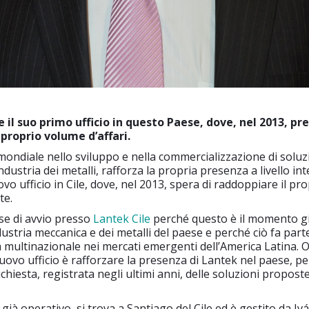
e il suo primo ufficio in questo Paese, dove, nel 2013, pr
 proprio volume d’affari.
 mondiale nello sviluppo e nella commercializzazione di soluz
ndustria dei metalli, rafforza la propria presenza a livello in
o ufficio in Cile, dove, nel 2013, spera di raddoppiare il pro
te.
fase di avvio presso
Lantek Cile
perché questo è il momento g
ndustria meccanica e dei metalli del paese e perché ciò fa part
 multinazionale nei mercati emergenti dell’America Latina. O
nuovo ufficio è rafforzare la presenza di Lantek nel paese, pe
ichiesta, registrata negli ultimi anni, delle soluzioni propost
, già operativo, si trova a Santiago del Cile ed è gestito da Ivá