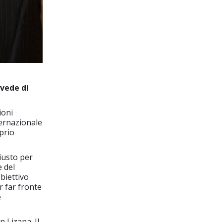
evede di
ioni
ternazionale
prio
iusto per
e del
biettivo
r far fronte
e
n Lizana. Il