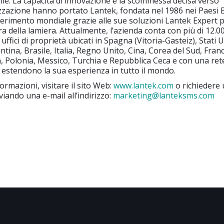
le. La capacità di innovazione e la scommessa decisa verso
izzazione hanno portato Lantek, fondata nel 1986 nei Paesi B
ferimento mondiale grazie alle sue soluzioni Lantek Expert pe
 della lamiera. Attualmente, l’azienda conta con più di 12.000
 uffici di proprietà ubicati in Spagna (Vitoria-Gasteiz), Stati U
tina, Brasile, Italia, Regno Unito, Cina, Corea del Sud, Franc
, Polonia, Messico, Turchia e Repubblica Ceca e con una rete
e estendono la sua esperienza in tutto il mondo.
formazioni, visitare il sito Web:
www.lantek.com
o richiedere u
viando una e-mail all’indirizzo:
marketing@lanteksms.com