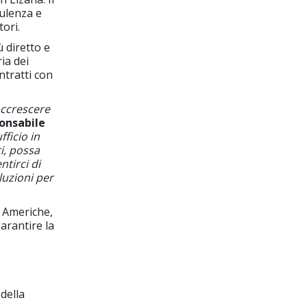
sulenza e
tori.
ù diretto e
ia dei
tratti con
 accrescere
onsabile
ficio in
i, possa
ntirci di
luzioni per
e Americhe,
arantire la
della