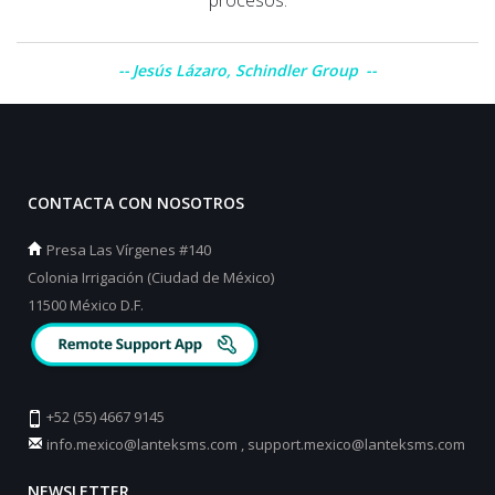
Jesús Lázaro, Schindler Group
CONTACTA CON NOSOTROS
Presa Las Vírgenes #140
Colonia Irrigación (Ciudad de México)
11500 México D.F.
+52 (55) 4667 9145
info.mexico@lanteksms.com
,
support.mexico@lanteksms.com
NEWSLETTER