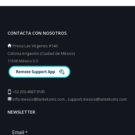
CONTACTA CON NOSOTROS
Presa Las Vírgenes #140
Colonia Irrigación (Ciudad de México)
11500 México D.F.
+52 (55) 4667 9145
info.mexico@lanteksms.com
,
support.mexico@lanteksms.com
NEWSLETTER