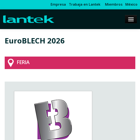
Empresa
Trabaja en Lantek
Miembros
México
EuroBLECH 2026
FERIA