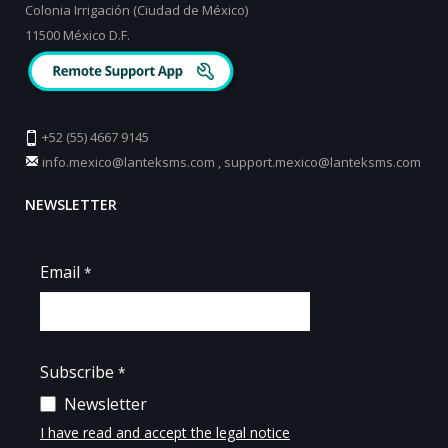
Colonia Irrigación (Ciudad de México)
11500 México D.F.
+52 (55) 4667 9145
info.mexico@lanteksms.com
,
support.mexico@lanteksms.com
NEWSLETTER