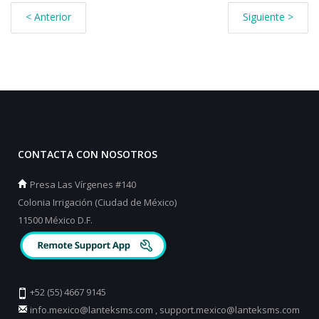
< Anterior
Siguiente >
CONTACTA CON NOSOTROS
Presa Las Vírgenes #140
Colonia Irrigación (Ciudad de México)
11500 México D.F.
+52 (55) 4667 9145
info.mexico@lanteksms.com
,
support.mexico@lanteksms.com