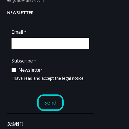
gq.liu@lantek.com
NEWSLETTER
关注我们