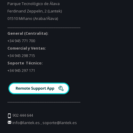
Parque Tecnológico de Álava
Ferdinand Zeppelin, 2 (Lantek)
01510 Miñano (Araba/Álava)
_________________________________________
General (Centralita):
+34 945 771 700
Comercial y Ventas:
+34 945 298 715
Soporte Técnico:
+34 945 297 171
_________________________________________
902 444 644
info@lantek.es
,
soporte@lantek.es