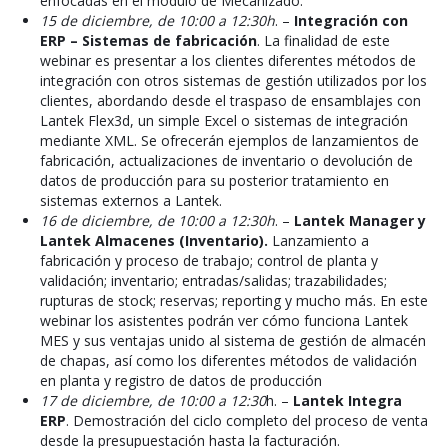
enfocadas en el módulo de Mecanizado.
15 de diciembre, de 10:00 a 12:30h
. –
Integración con
ERP – Sistemas de fabricación
. La finalidad de este
webinar es presentar a los clientes diferentes métodos de
integración con otros sistemas de gestión utilizados por los
clientes, abordando desde el traspaso de ensamblajes con
Lantek Flex3d, un simple Excel o sistemas de integración
mediante XML. Se ofrecerán ejemplos de lanzamientos de
fabricación, actualizaciones de inventario o devolución de
datos de producción para su posterior tratamiento en
sistemas externos a Lantek.
16 de diciembre, de 10:00 a 12:30h
. –
Lantek Manager y
Lantek Almacenes (Inventario).
Lanzamiento a
fabricación y proceso de trabajo; control de planta y
validación; inventario; entradas/salidas; trazabilidades;
rupturas de stock; reservas; reporting y mucho más. En este
webinar los asistentes podrán ver cómo funciona Lantek
MES y sus ventajas unido al sistema de gestión de almacén
de chapas, así como los diferentes métodos de validación
en planta y registro de datos de producción
17 de diciembre, de 10:00 a 12:30
h. –
Lantek Integra
ERP
. Demostración del ciclo completo del proceso de venta
desde la presupuestación hasta la facturación.