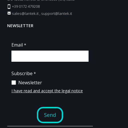
+39 0172 479208
sales@lantek.it
,
support@lantek.it
NEWSLETTER