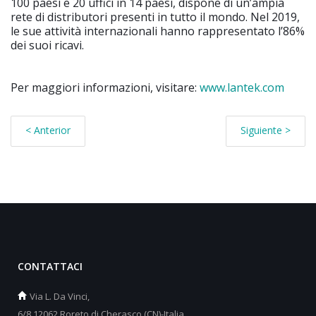
100 paesi e 20 uffici in 14 paesi, dispone di un’ampia
rete di distributori presenti in tutto il mondo. Nel 2019,
le sue attività internazionali hanno rappresentato l’86%
dei suoi ricavi.
Per maggiori informazioni, visitare:
www.lantek.com
< Anterior
Siguiente >
CONTATTACI
Via L. Da Vinci,
6/8 12062 Roreto di Cherasco (CN)-Italia