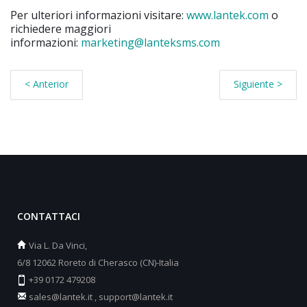
Per ulteriori informazioni visitare:
www.lantek.com
o
richiedere maggiori
informazioni:
marketing@lanteksms.com
< Anterior
Siguiente >
CONTATTACI
Via L. Da Vinci,
6/8 12062 Roreto di Cherasco (CN)-Italia
+39 0172 479208
sales@lantek.it
,
support@lantek.it