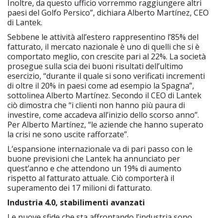
Inoltre, da questo ufficio vorremmo raggiungere altri
paesi del Golfo Persico”, dichiara Alberto Martínez, CEO
di Lantek.
Sebbene le attività all’estero rappresentino l’85% del
fatturato, il mercato nazionale è uno di quelli che si è
comportato meglio, con crescite pari al 22%. La società
prosegue sulla scia dei buoni risultati dell’ultimo
esercizio, “durante il quale si sono verificati incrementi
di oltre il 20% in paesi come ad esempio la Spagna”,
sottolinea Alberto Martínez. Secondo il CEO di Lantek
ciò dimostra che “i clienti non hanno più paura di
investire, come accadeva all’inizio dello scorso anno”.
Per Alberto Martínez, “le aziende che hanno superato
la crisi ne sono uscite rafforzate”.
L’espansione internazionale va di pari passo con le
buone previsioni che Lantek ha annunciato per
quest’anno e che attendono un 19% di aumento
rispetto al fatturato attuale. Ciò comporterà il
superamento dei 17 milioni di fatturato.
Industria 4.0, stabilimenti avanzati
Le nuove sfide che sta affrontando l’industria sono