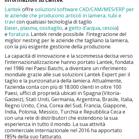
Lantek
offre
soluzioni software CAD/CAM/MES/ERP per
le aziende che producono articoli in lamiera, tubi e
travi
con qualsiasi tecnologia di taglio
(
laser
,
plasma
,
ossitaglio
, a
getto d’acqua
,
cesoia
)
e
foratura
. Lantek rende possibile l’integrazione del
miglior nesting per le aziende che tagliano la lamiera,
con la più esigente gestione della produzione.
La capacità di innovazione e la scommessa decisa verso
l’internazionalizzazione hanno portato Lantek, fondata
nel 1986 nei Paesi Baschi, a diventare un riferimento
mondiale grazie alle sue soluzioni Lantek Expert per il
taglio e la punzonatura della lamiera. Attualmente,
l’azienda conta con più di 18.000 clienti in oltre 100
Paesi, uffici di proprietà ubicati in Spagna (Vitoria-
Gasteiz), Stati Uniti, Germania, Argentina, Brasile, Italia,
Regno Unito, Cina, Corea del Sud, Francia, Giappone,
India, Polonia, Messico, Turchia e Repubblica Ceca e
con una rete di distributori che estendono la sua
esperienza in tutto il mondo. La sua attività
commerciale internazionale nel 2016 ha apportato
l’85% della suo fatturato.