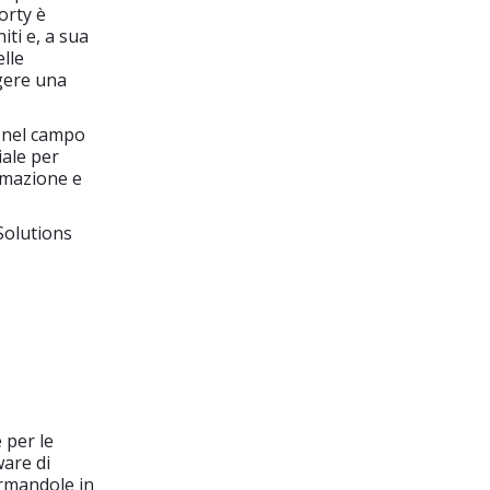
orty è
ti e, a sua
lle
ngere una
 nel campo
iale per
rmazione e
Solutions
 per le
ware di
ormandole in