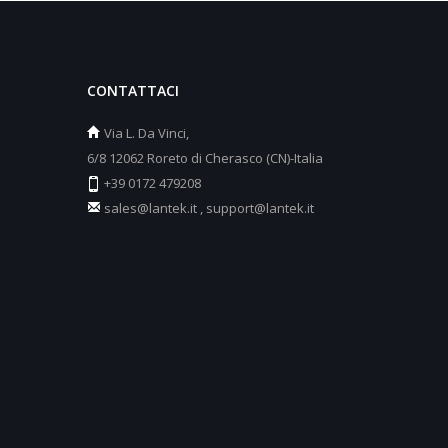
CONTATTACI
Via L. Da Vinci,
6/8 12062 Roreto di Cherasco (CN)-Italia
+39 0172 479208
sales@lantek.it
,
support@lantek.it