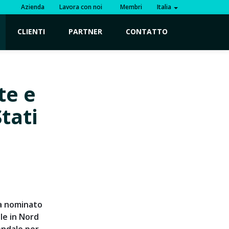
Azienda
Lavora con noi
Membri
Italia
CLIENTI
PARTNER
CONTATTO
te e
tati
ha nominato
le in Nord