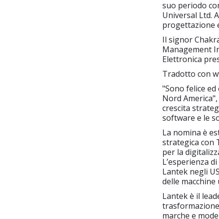
suo periodo co
Universal Ltd. A
progettazione 
Il signor Chakr
Management Inst
Elettronica pre
Tradotto con w
"Sono felice ed 
Nord America", 
crescita strate
software e le so
La nomina è es
strategica con 
per la digitaliz
L’esperienza d
Lantek negli US
delle macchine u
Lantek è il lea
trasformazione 
marche e modell