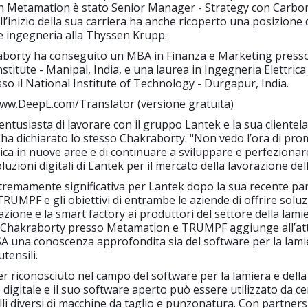
n Metamation è stato Senior Manager - Strategy con Carb
ll’inizio della sua carriera ha anche ricoperto una posizione 
e ingegneria alla Thyssen Krupp.
aborty ha conseguito un MBA in Finanza e Marketing presso 
itute - Manipal, India, e una laurea in Ingegneria Elettrica
sso il National Institute of Technology - Durgapur, India.
ww.DeepL.com/Translator (versione gratuita)
entusiasta di lavorare con il gruppo Lantek e la sua clientela
ha dichiarato lo stesso Chakraborty. "Non vedo l’ora di pro
gica in nuove aree e di continuare a sviluppare e perfezionare
luzioni digitali di Lantek per il mercato della lavorazione del
tremamente significativa per Lantek dopo la sua recente pa
TRUMPF e gli obiettivi di entrambe le aziende di offrire solu
zazione e la smart factory ai produttori del settore della lamie
i Chakraborty presso Metamation e TRUMPF aggiunge all’atti
A una conoscenza approfondita sia del software per la lami
tensili.
der riconosciuto nel campo del software per la lamiera e della
digitale e il suo software aperto può essere utilizzato da ce
i diversi di macchine da taglio e punzonatura. Con partnersh