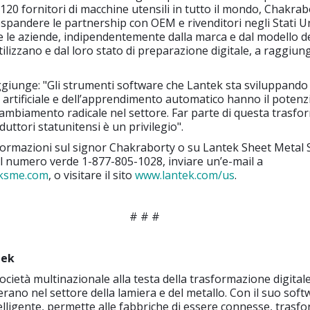
120 fornitori di macchine utensili in tutto il mondo, Chakrab
pandere le partnership con OEM e rivenditori negli Stati Uni
re le aziende, indipendentemente dalla marca e dal modello de
ilizzano e dal loro stato di preparazione digitale, a raggiu
giunge: "Gli strumenti software che Lantek sta sviluppando
za artificiale e dell’apprendimento automatico hanno il potenz
ambiamento radicale nel settore. Far parte di questa trasfo
uttori statunitensi è un privilegio".
nformazioni sul signor Chakraborty o su Lantek Sheet Metal 
l numero verde 1-877-805-1028, inviare un’e-mail a
eksme.com
, o visitare il sito
www.lantek.com/us
.
# # #
tek
cietà multinazionale alla testa della trasformazione digitale
rano nel settore della lamiera e del metallo. Con il suo soft
lligente, permette alle fabbriche di essere connesse, trasf