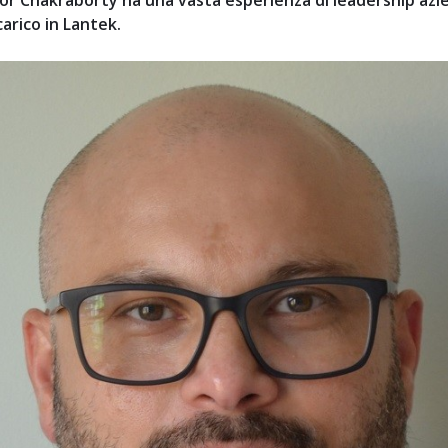
gnor Chakraborty ha una vasta esperienza di leadership azi
carico in Lantek.