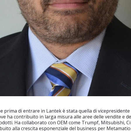
e prima di entrare in Lantek è stata quella di vicepresidente 
e ha contribuito in larga misura alle aree delle vendite e de
odotti. Ha collaborato con OEM come Trumpf, Mitsubishi, Ci
ribuito alla crescita esponenziale del business per Metamatio