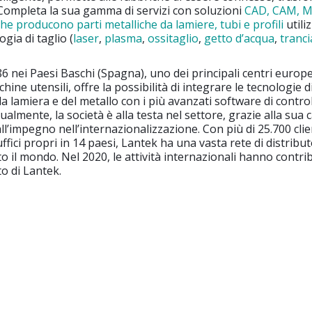
Completa la sua gamma di servizi con soluzioni
CAD, CAM, M
che producono parti metalliche da lamiere, tubi e profili
utili
ogia di taglio (
laser
,
plasma
,
ossitaglio
,
getto d’acqua
,
tranci
6 nei Paesi Baschi (Spagna), uno dei principali centri europe
hine utensili, offre la possibilità di integrare le tecnologie d
a lamiera e del metallo con i più avanzati software di control
almente, la società è alla testa nel settore, grazie alla sua c
l’impegno nell’internazionalizzazione. Con più di 25.700 clien
ffici propri in 14 paesi, Lantek ha una vasta rete di distribut
to il mondo. Nel 2020, le attività internazionali hanno contri
to di Lantek.