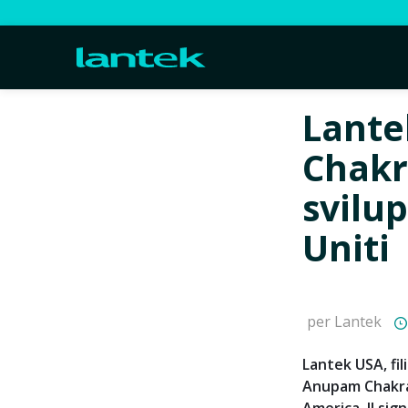
Lant
Chakr
svilu
Uniti
per Lantek
Lantek USA, fi
Anupam Chakrab