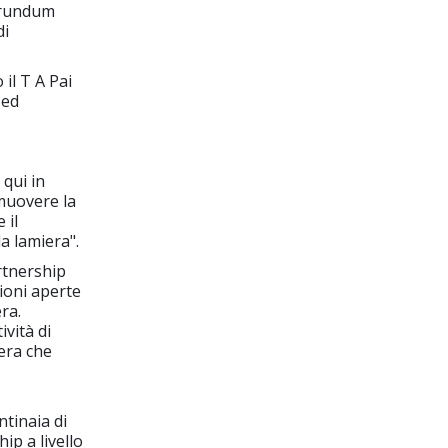
orundum
di
il T A Pai
 ed
 qui in
muovere la
 il
la lamiera".
rtnership
zioni aperte
ra.
vità di
era che
ntinaia di
ip a livello