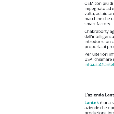
OEM con più di 
impegnato ad es
volta, ad aiuta
macchine che ut
smart factory.
Chakraborty ag
dell’intelligen
introdurre un c
proporla ai prod
Per ulteriori i
USA, chiamare i
info.usa@lant
L’azienda Lan
Lantek
è una so
aziende che ope
produzione inte