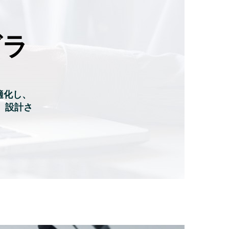
グラ
適化し、
、設計さ