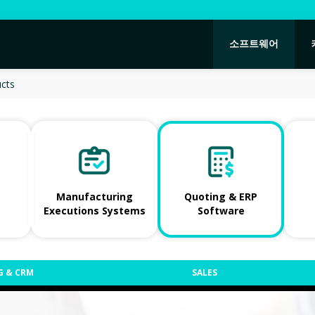
소프트웨어
ucts
Manufacturing
Quoting & ERP
Executions Systems
Software
 & CRM
SALES