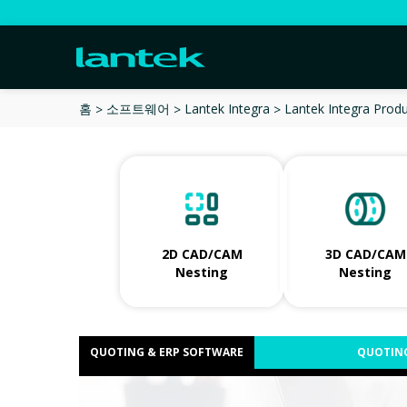
Lantek Integra Prod
홈
소프트웨어
Lantek Integra
2D CAD/CAM
3D CAD/CAM
Nesting
Nesting
QUOTING & ERP SOFTWARE
QUOTING